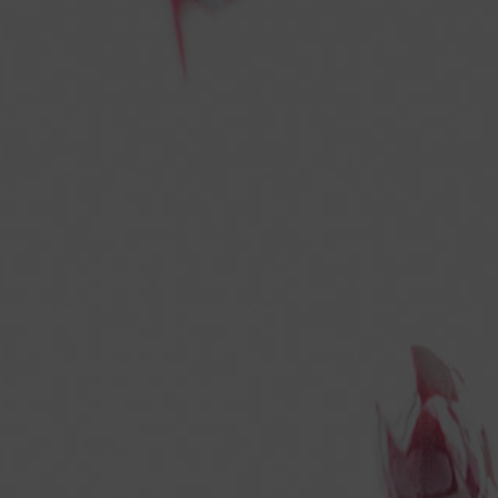
Contatti
diego.merighetti@alice.it
+39 030 2534 716
+39 335 241 709