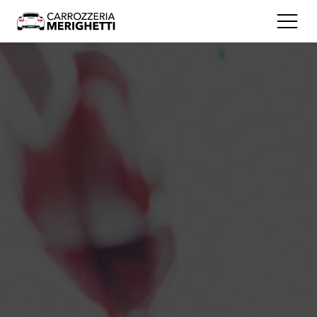
Servizi
Supporto al cliente
Certificazioni
Sostenibilità
Chi Siamo
Orari e Contatti
Dove Siamo
Via Brescia, 201 - 25075 Nave (BS)
Seguici
Facebook
Instagram